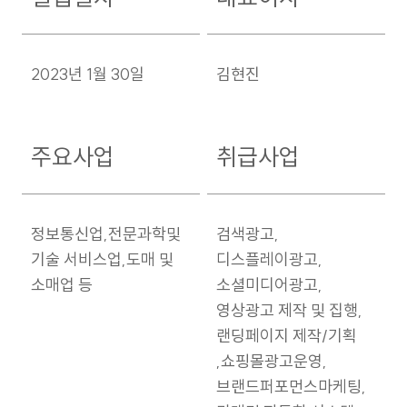
디지털 광고 전문 기업입니다.
2023년 1월 30일
김현진
ZENSI는 네이버, 유튜브, 구글을 포함한 주요 디지털
플랫폼에서 검색광고, 디스플레이 광고, SNS 광고 등 광고
채널 통합 운영 역량을 보유하고 있으며, 광고 콘텐츠(영상·
배너)부터 랜딩페이지 제작, 실시간 리포트까지성과 기반의
주요사업
취급사업
마케팅을 원스톱으로 제공합니다.
정보통신업,전문과학및
검색광고,
앞으로도 ZENSI는
기술 서비스업,도매 및
디스플레이광고,
소매업 등
소셜미디어광고,
기술과 크리에이티브가 융합된 마케팅으로 더 많은 브랜드의
영상광고 제작 및 집행,
가치를 '성과'로 전환하는 기업이 되겠습니다.
랜딩페이지 제작/기획
,쇼핑몰광고운영,
브랜드퍼포먼스마케팅,